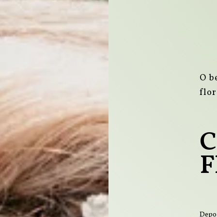
O b
flor
C
F
Depoi