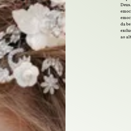
Deus…
emoci
emoci
da be
exclu
ao al