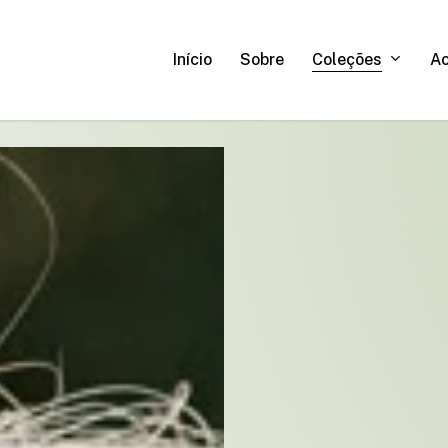
C
o
l
e
ç
õ
e
s
A
Início
Sobre