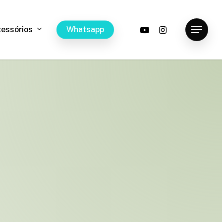
youtube
instagram
c
e
s
s
ó
r
i
o
s
W
h
a
t
s
a
p
p
Menu