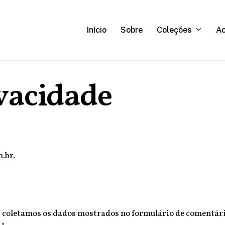
C
o
l
e
ç
õ
e
s
A
Início
Sobre
ivacidade
m.br.
 coletamos os dados mostrados no formulário de comentário