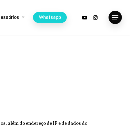
youtube
instagram
c
e
s
s
ó
r
i
o
s
W
h
a
t
s
a
p
p
Menu
s, além do endereço de IP e de dados do