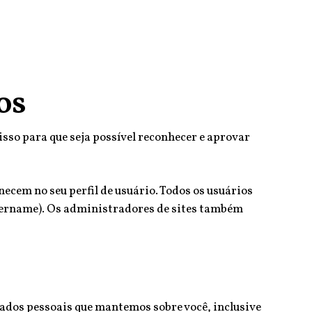
os
sso para que seja possível reconhecer e aprovar
ecem no seu perfil de usuário. Todos os usuários
 username). Os administradores de sites também
 dados pessoais que mantemos sobre você, inclusive