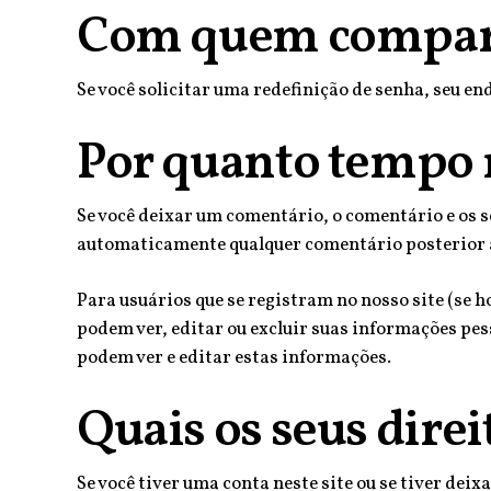
Com quem compart
Se você solicitar uma redefinição de senha, seu end
Por quanto tempo 
Se você deixar um comentário, o comentário e os 
automaticamente qualquer comentário posterior a
Para usuários que se registram no nosso site (se 
podem ver, editar ou excluir suas informações pe
podem ver e editar estas informações.
Quais os seus direi
Se você tiver uma conta neste site ou se tiver de