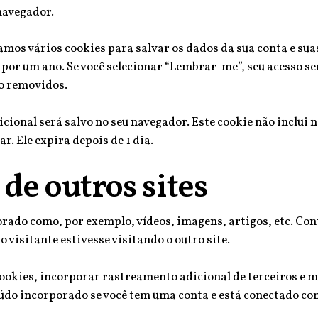
navegador.
os vários cookies para salvar os dados da sua conta e suas 
a por um ano. Se você selecionar “Lembrar-me”, seu acesso s
ão removidos.
dicional será salvo no seu navegador. Este cookie não inclu
r. Ele expira depois de 1 dia.
de outros sites
rado como, por exemplo, vídeos, imagens, artigos, etc. Con
isitante estivesse visitando o outro site.
cookies, incorporar rastreamento adicional de terceiros e 
údo incorporado se você tem uma conta e está conectado com