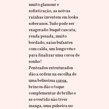
muito glamour e
sofisticação, as noivas
rainhas investem em looks
soberanos. Tudo pode ser
exagerado: buquê cascata,
renda pesada, muito
bordado, saias bufantes
com calda, um longo véu e
para finalizar uma coroa de
sonho!
Penteados estruturados
dão a ordem na escolha de
uma belíssima
coroa
,
brincos dão o toque
complementar de brilho e
se o vestido não tiver
manga, uma pulseira no