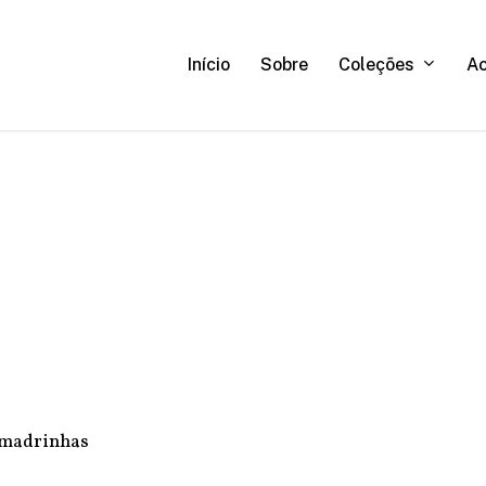
C
o
l
e
ç
õ
e
s
A
Início
Sobre
e madrinhas