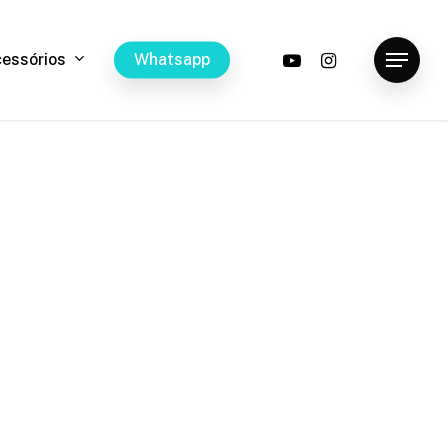
youtube
instagram
c
e
s
s
ó
r
i
o
s
W
h
a
t
s
a
p
p
Menu