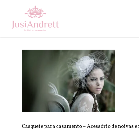
Skip
to
main
content
Casquete para casamento – Acessório de noivas 