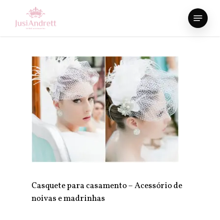
Skip
Menu
to
Close
main
Menu
content
Casquete para casamento – Acessório de
noivas e madrinhas