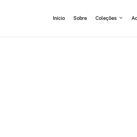
C
o
l
e
ç
õ
e
s
A
Início
Sobre