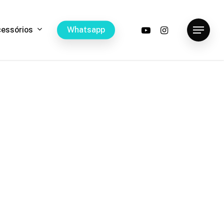
youtube
instagram
c
e
s
s
ó
r
i
o
s
W
h
a
t
s
a
p
p
Menu