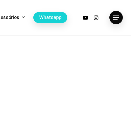
youtube
instagram
c
e
s
s
ó
r
i
o
s
W
h
a
t
s
a
p
p
Menu