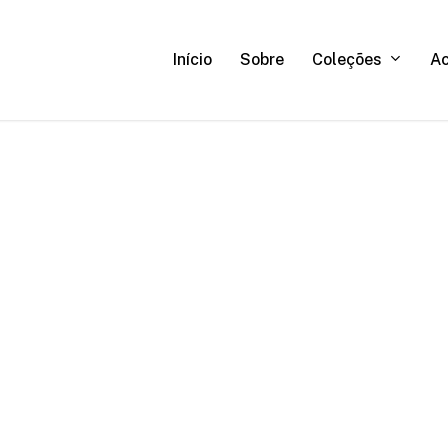
C
o
l
e
ç
õ
e
s
A
Início
Sobre