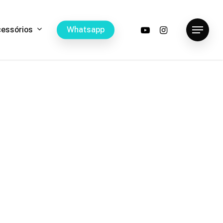
youtube
instagram
c
e
s
s
ó
r
i
o
s
W
h
a
t
s
a
p
p
Menu