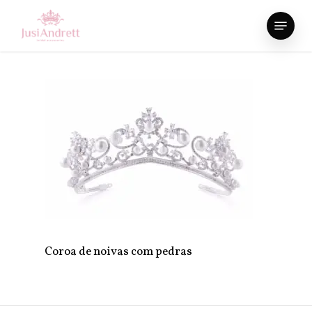
Skip
Menu
to
Close
main
Menu
content
Coroa de noivas com pedras