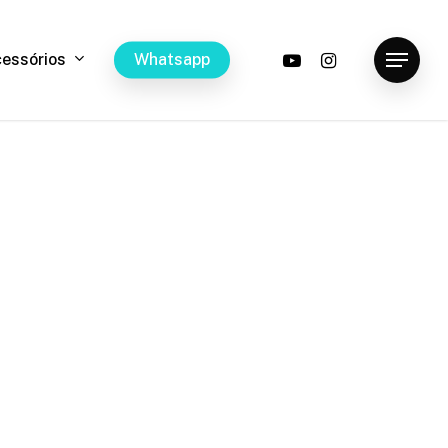
youtube
instagram
c
e
s
s
ó
r
i
o
s
W
h
a
t
s
a
p
p
Menu