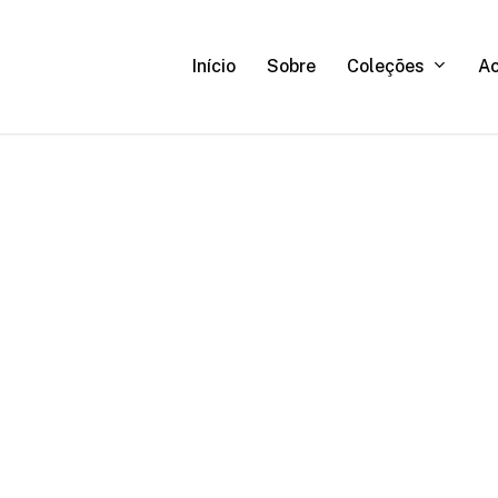
C
o
l
e
ç
õ
e
s
A
Início
Sobre