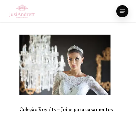
Skip
Menu
to
Close
main
Menu
content
Coleção Royalty – Joias para casamentos