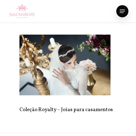
Skip
Menu
to
Close
main
Menu
content
Coleção Royalty – Joias para casamentos