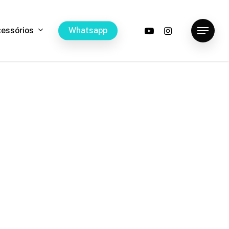
youtube
instagram
c
e
s
s
ó
r
i
o
s
W
h
a
t
s
a
p
p
Menu