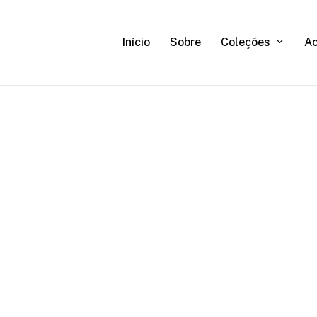
C
o
l
e
ç
õ
e
s
A
Início
Sobre