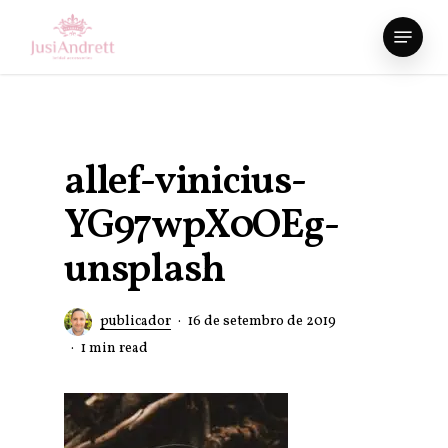
Skip
Menu
to
Close
main
Menu
content
allef-vinicius-
YG97wpX0OEg-
unsplash
publicador
16 de setembro de 2019
1 min read