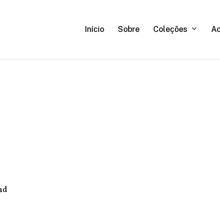
C
o
l
e
ç
õ
e
s
A
Início
Sobre
ad