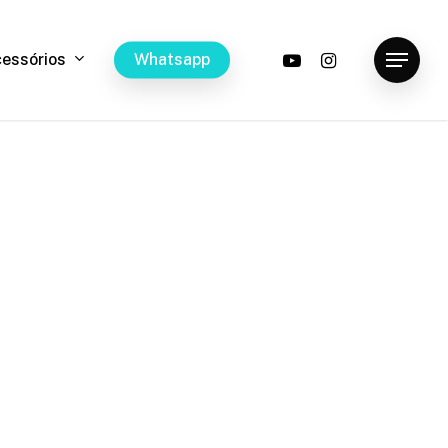
youtube
instagram
c
e
s
s
ó
r
i
o
s
W
h
a
t
s
a
p
p
Menu